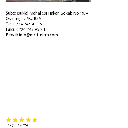
Şube:
İstiklal Mahallesi Hakan Sokak No:19/A
Osmangazi/BURSA
Tel:
0224 246 41 75
Faks:
0224 247 95 84
E-mail:
info@mctturizm.com
5/5
(1 Review)