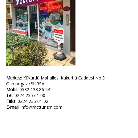
Merkez:
Kükürtlü Mahallesi Kükürtlü Caddesi No:3
Osmangazi/BURSA
Mobil:
0532 138 86 54
Tel:
0224 235 61 00
Faks:
0224 235 01 02
E-mail:
info@mctturizm.com