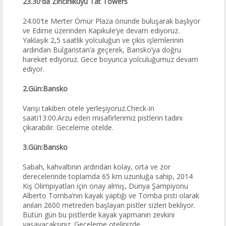
23.30′da Zincirlikuyu Tat Towers
24.00′te Merter Ömür Plaza önünde buluşarak başlıyor
ve Edirne üzerinden Kapıkule’ye devam ediyoruz.
Yaklaşik 2,5 saatlik yolculuğun ve çikis işlemlerinin
ardından Bulgaristan’a geçerek, Bansko’ya doğru
hareket ediyoruz. Gece boyunca yolculuğumuz devam
ediyor.
2.Gün:Bansko
Varışı takiben otele yerleşiyoruz.Check-in
saati13:00.Arzu eden misafirlerimiz pistlerin tadını
çikarabilir. Geceleme otelde.
3.Gün:Bansko
Sabah, kahvaltının ardından kolay, orta ve zor
derecelerinde toplamda 65 km uzunluğa sahip, 2014
Kış Olimpiyatları için onay almış, Dünya Şampiyonu
Alberto Tomba’nın kayak yaptığı ve Tomba pisti olarak
anılan 2600 metreden başlayan pistler sizleri bekliyor.
Bütün gün bu pistlerde kayak yapmanın zevkini
yaşayacaksınız. Geceleme otelinizde.