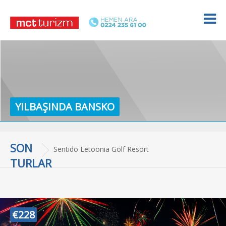
YILBAŞINDA BANSKO
SON
Termal Otel Konaklamalı Uludağ Kayak Turu
TURLAR
€228