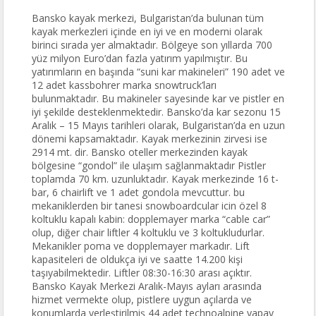
Bansko kayak merkezi, Bulgaristan’da bulunan tüm
kayak merkezleri içinde en iyi ve en moderni olarak
birinci sırada yer almaktadır. Bölgeye son yıllarda 700
yüz milyon Euro’dan fazla yatırım yapılmıştır. Bu
yatırımların en başında “suni kar makineleri” 190 adet ve
12 adet kassbohrer marka snowtruck’ları
bulunmaktadır. Bu makineler sayesinde kar ve pistler en
iyi şekilde desteklenmektedir. Bansko’da kar sezonu 15
Aralık – 15 Mayıs tarihleri olarak, Bulgaristan’da en uzun
dönemi kapsamaktadır. Kayak merkezinin zirvesi ise
2914 mt. dir. Bansko oteller merkezinden kayak
bölgesine “gondol” ile ulaşım sağlanmaktadır Pistler
toplamda 70 km. uzunluktadır. Kayak merkezinde 16 t-
bar, 6 chairlift ve 1 adet gondola mevcuttur. bu
mekaniklerden bir tanesi snowboardcular icin özel 8
koltuklu kapalı kabin: dopplemayer marka “cable car”
olup, diğer chair liftler 4 koltuklu ve 3 koltukludurlar.
Mekanikler poma ve dopplemayer markadır. Lift
kapasiteleri de oldukça iyi ve saatte 14.200 kişi
taşıyabilmektedir. Liftler 08:30-16:30 arası açıktır.
Bansko Kayak Merkezi Aralık-Mayıs ayları arasında
hizmet vermekte olup, pistlere uygun açılarda ve
konumlarda yerleştirilmiş 44 adet technoalpine yapay