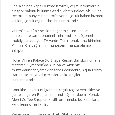
Spa alanında kapalı yüzme havuzu, çeşitli bakımlar ve
bir spor salonu bulunmaktadır. Vihren Palace Ski & Spa
Resort`un bünyesinde profesyonel çocuk bakım hizmeti
verilen, çocuk oyun odası bulunmaktadır.
Vihren`in zarif bir şekilde döşenmiş tüm oda ve
dairelerinde tam donanımlı mini mutfak, döşemeli
mobilyalar ve uydu TV vardır. Tüm konaklama birimleri
Pirin ve Rila dağlarının muhteşem manzaralarına
sahiptir.
Hotel Vihren Palace Ski & Spa Resort Bansko`nun ana
restoranı Symphon`da Avrupa ve Akdeniz
mutfaklarından yemekler servis edilmekte, Aqua Lobby
Bar`da ise en güzel içecekler ve kokteyller
sunulmaktadır.
Konuklar Tavern Bulgare`de çeşitli ızgara yemekler ve
şaraplar içeren Bulgaristan mutfağını tadabilir. Konuklar
Merci Coffee Shop`un keyifli ortamında, leziz tatlılarla
kendilerini şımartabilir.
Kayak sezonu boyunca, direkt Shiligarnika ve