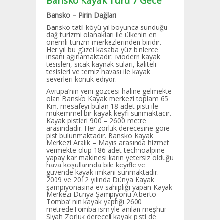
Bansko Kayak Turu 7 Gece
Bansko – Pirin Dağları
Bansko tatil köyü yıl boyunca sunduğu
dağ turizmi olanakları ile ülkenin en
önemli turizm merkezlerinden biridir.
Her yıl bu güzel kasaba yüz binlerce
insanı ağırlamaktadır. Modern kayak
tesisleri, sıcak kaynak suları, kaliteli
tesisleri ve temiz havası ile kayak
severleri konuk ediyor.
Avrupa’nın yeni gözdesi haline gelmekte
olan Bansko Kayak merkezi toplam 65
Km. mesafeyi bulan 18 adet pisti ile
mükemmel bir kayak keyfi sunmaktadır.
Kayak pistleri 900 – 2600 metre
arasındadır. Her zorluk derecesine göre
pist bulunmaktadır. Bansko Kayak
Merkezi Aralık – Mayıs arasında hizmet
vermekte olup 186 adet technoalpine
yapay kar makinesı karın yetersiz olduğu
hava koşullarında bile keyifle ve
güvende kayak imkanı sunmaktadır.
2009 ve 2012 yılında Dünya Kayak
şampiyonasına ev sahipliği yapan Kayak
Merkezi Dünya Şampiyonu Alberto
Tomba’ nın kayak yaptığı 2600
metredeTomba ismiyle anılan meşhur
Siyah Zorluk dereceli kayak pisti de