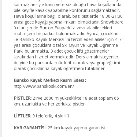
kar makinesiyle karin yetersiz olduğu hava koşullarında
bile keyifle kayak yapabilme konforunu sağlamaktadır.
Hava koşullarına bağlı olarak, bazı pistlerde 18:30-21:30
arası gece kayağı yapma imkanı olmaktadır. Snowboard
`cular için de Burton Funpark`ta zevk alabilecekleri
muhteşem bir parkur bulunmaktadır. Ayrıca, çocukları
ile Bansko Kayak Merkezi `ni tercih eden aileler için 4-7
yas arası çocuklara özel Ski Oyun ve Kayak Öğrenme
Parkı bulunmakta, 3 adet çocuk lifti gözetmenler
tarafından hizmet vermektedir. Ders almak isteyenler
de yine bu parklarda münferit olarak veya grup eğitimi
olarak çocuklarına kayak öğretmeni tutabilirler.
Bansko Kayak Merkezi Resmi Sitesi :
http://www.banskoski.com/en/
PİSTLER:
Zirve 2600 m yükseklikte,18 adet toplam 65
km. uzunlukta ve her zorlukta pistler.
LİFTLER:
9 teleferik, 4 ski lift
KAR GARANTİSİ:
25 km kayak yapma garantisi