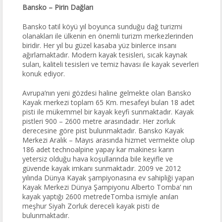
Bansko – Pirin Dağları
Bansko tatil köyü yıl boyunca sunduğu dağ turizmi
olanakları ile ülkenin en önemli turizm merkezlerinden
biridir. Her yıl bu güzel kasaba yüz binlerce insanı
ağırlamaktadır. Modern kayak tesisleri, sıcak kaynak
suları, kaliteli tesisleri ve temiz havası ile kayak severleri
konuk ediyor.
Avrupa’nın yeni gözdesi haline gelmekte olan Bansko
Kayak merkezi toplam 65 Km. mesafeyi bulan 18 adet
pisti ile mükemmel bir kayak keyfi sunmaktadır. Kayak
pistleri 900 – 2600 metre arasındadır. Her zorluk
derecesine göre pist bulunmaktadır. Bansko Kayak
Merkezi Aralık – Mayıs arasında hizmet vermekte olup
186 adet technoalpine yapay kar makinesı karın
yetersiz olduğu hava koşullarında bile keyifle ve
güvende kayak imkanı sunmaktadır. 2009 ve 2012
yılında Dünya Kayak şampiyonasına ev sahipliği yapan
Kayak Merkezi Dünya Şampiyonu Alberto Tomba’ nın
kayak yaptığı 2600 metredeTomba ismiyle anılan
meşhur Siyah Zorluk dereceli kayak pisti de
bulunmaktadır.