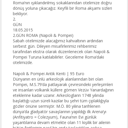
Roma’nın ışıklandırılmış sokaklarından otelimize doğru
dönüş yoluna çıkacağız. Keyfili bir Roma akşamı sizleri
bekliyor.
2.
GÜN
18.05.2015
2.GÜN ROMA (Napoli & Pompei)
Sabah otelimizde alacağımız kahvaltının ardından
serbest gün. Dileyen misafirlerimiz rehberimiz
tarafından ekstra olarak düzenlenecek olan Napoli &
Pompei Turuna katılabilirler. Geceleme Roma’daki
otelimizde.
Napoli & Pompei Antik Kenti | 95 Euro
Dünyanın en ünlü arkeolojik alanlarından biri olan
Pompei, M.S.79’da patlayarak çevresindeki yerleşimleri
ve insanları volkanik küllere gömen Vezüv Yanardağının
eteklerine kadar uzanır. Arkeologların 1748 yılında
başlattığı uzun süreli kazılar bu şehri tüm çıplaklığıyla
gözler önüne sermiştir. M.Ö. 80 yılına tarihlenen
dünya’da gladyatör savaşlarının yapıldığı ilk Arena’yı
(Anfitiyatro = Colezyum), Fauna’nın Evi günlük
yaşantılarına devam etmekte olan 11 kişilik bir ailenin
bütün fertlerinin nasıl bir anda taşlaştıkları açıkça