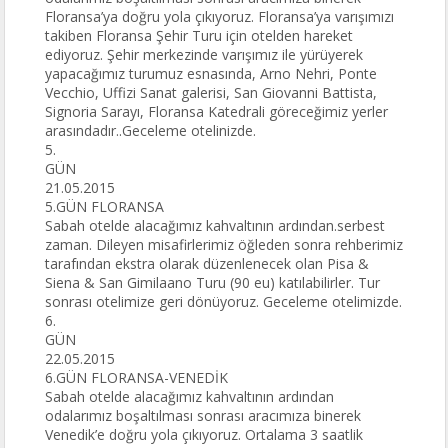
Floransa’ya doğru yola çıkıyoruz. Floransa’ya varışımızı
takiben Floransa Şehir Turu için otelden hareket
ediyoruz. Şehir merkezinde varışımız ile yürüyerek
yapacağımız turumuz esnasında, Arno Nehri, Ponte
Vecchio, Uffizi Sanat galerisi, San Giovanni Battista,
Signoria Sarayı, Floransa Katedrali göreceğimiz yerler
arasındadır..Geceleme otelinizde.
5.
GÜN
21.05.2015
5.GÜN FLORANSA
Sabah otelde alacağımız kahvaltının ardından.serbest
zaman. Dileyen misafirlerimiz öğleden sonra rehberimiz
tarafından ekstra olarak düzenlenecek olan Pisa &
Siena & San Gimilaano Turu (90 eu) katılabilirler. Tur
sonrası otelimize geri dönüyoruz. Geceleme otelimizde.
6.
GÜN
22.05.2015
6.GÜN FLORANSA-VENEDİK
Sabah otelde alacağımız kahvaltının ardından
odalarımız boşaltılması sonrası aracımıza binerek
Venedik’e doğru yola çıkıyoruz. Ortalama 3 saatlik