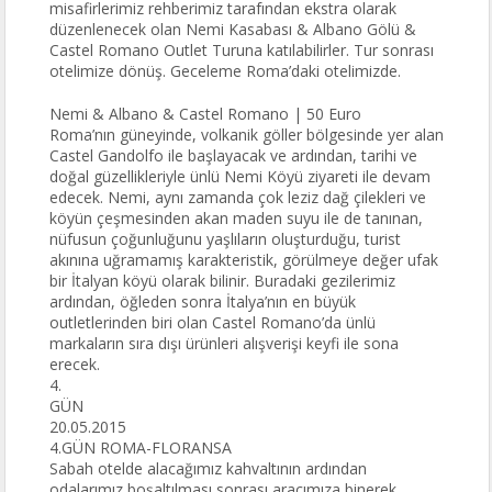
misafirlerimiz rehberimiz tarafından ekstra olarak
düzenlenecek olan Nemi Kasabası & Albano Gölü &
Castel Romano Outlet Turuna katılabilirler. Tur sonrası
otelimize dönüş. Geceleme Roma’daki otelimizde.
Nemi & Albano & Castel Romano | 50 Euro
Roma’nın güneyinde, volkanik göller bölgesinde yer alan
Castel Gandolfo ile başlayacak ve ardından, tarihi ve
doğal güzellikleriyle ünlü Nemi Köyü ziyareti ile devam
edecek. Nemi, aynı zamanda çok leziz dağ çilekleri ve
köyün çeşmesinden akan maden suyu ile de tanınan,
nüfusun çoğunluğunu yaşlıların oluşturduğu, turist
akınına uğramamış karakteristik, görülmeye değer ufak
bir İtalyan köyü olarak bilinir. Buradaki gezilerimiz
ardından, öğleden sonra İtalya’nın en büyük
outletlerinden biri olan Castel Romano’da ünlü
markaların sıra dışı ürünleri alışverişi keyfi ile sona
erecek.
4.
GÜN
20.05.2015
4.GÜN ROMA-FLORANSA
Sabah otelde alacağımız kahvaltının ardından
odalarımız boşaltılması sonrası aracımıza binerek