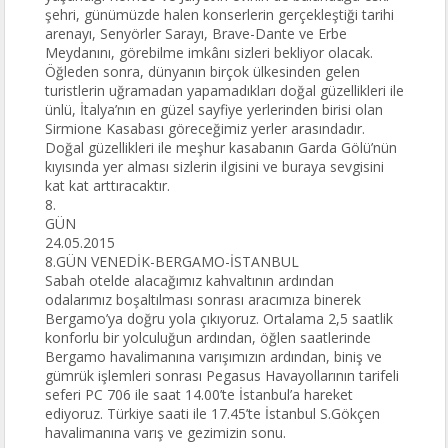
şehri, günümüzde halen konserlerin gerçekleştiği tarihi
arenayı, Senyörler Sarayı, Brave-Dante ve Erbe
Meydanını, görebilme imkânı sizleri bekliyor olacak.
Öğleden sonra, dünyanın birçok ülkesinden gelen
turistlerin uğramadan yapamadıkları doğal güzellikleri ile
ünlü, İtalya’nın en güzel sayfiye yerlerinden birisi olan
Sirmione Kasabası göreceğimiz yerler arasındadır.
Doğal güzellikleri ile meşhur kasabanın Garda Gölü’nün
kıyısında yer alması sizlerin ilgisini ve buraya sevgisini
kat kat arttıracaktır.
8.
GÜN
24.05.2015
8.GÜN VENEDİK-BERGAMO-İSTANBUL
Sabah otelde alacağımız kahvaltının ardından
odalarımız boşaltılması sonrası aracımıza binerek
Bergamo’ya doğru yola çıkıyoruz. Ortalama 2,5 saatlik
konforlu bir yolculuğun ardından, öğlen saatlerinde
Bergamo havalimanına varışımızın ardından, biniş ve
gümrük işlemleri sonrası Pegasus Havayollarının tarifeli
seferi PC 706 ile saat 14.00’te İstanbul’a hareket
ediyoruz. Türkiye saati ile 17.45’te İstanbul S.Gökçen
havalimanına varış ve gezimizin sonu.