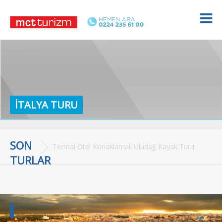
İTALYA TURU
SON
Termal Otel Konaklamalı Uludağ Kayak Turu
TURLAR