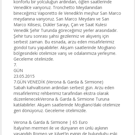
konforlu bir yolculuğun ardından, öğlen saatlerinde
Venedik’e varıyoruz. Tronchetto Meydanından
bineceğimiz Vaporetto ile Venedik’in meşhur San Marco
meydanına varıyoruz. San Marco Meydanı ve San
Marco Kilisesi, Dükler Sarayı, Çan ve Saat Kulesi
Venedik Şehir Turunda göreceğimiz yerler arasındadır.
Şehir turu sonrası şahsi gezileriniz ve alışveriş için
serbest zaman. Bu esnada, arzu eden misafirlerimiz
gondol turu yapabilirler. Akşam saatlerinde Mogliano
bölgesindeki otelimize varış ve odalarımıza yerleşme.
Geceleme otelinizde.
7.
GÜN
23.05.2015
7.GÜN VENEDİK (Verona & Garda & Sirmione)
Sabah kahvaltısının ardından serbest gün. Arzu eden
misafirlerimiz rehberimiz tarafından ekstra olarak
düzenlenecekVerona & Garda & Sirmione Turuna
katılabilirler. Akşam saatlerinde Mogliano’daki otelimize
geri dönüyoruz. Geceleme otelimizde.
Verona & Garda & Sirmione | 65 Euro
İtalya’nın mermeri ile ve dünyanın en ünlü aşkının
yaşandığı Romeo ve Jülyet’in evinin de bulunduğu eski