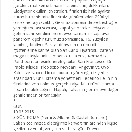
görülen, mahkeme binasını, tapınakları, dükkanları,
Gladyatör okulları, tiyatroları, fırınları ile hala ayakta
duran bu şehir misafirlerimizi günümüzden 2000 yıl
öncesine taşıyacaktır. Gezimiz sonrasında serbest öğle
yemeği molası sonrası, Napoli’ye hareket ediyoruz.
Şehrin sahil şeridinin neredeyse tamamını kapsayan
panaromik şehir turumuz sonrasında, 16. Yüzyıl’da
yapılmış Kraliyet Sarayı, dünyanın en önemli
gösterilerine sahne olan San Carlo Tiyatrosu, cafe ve
mağazalarıyla ünlü Umberto 1 Galerisi, Roma’daki
Pantheon’dan esinlenerek yapılan San Francesco Di
Paolo Kilisesi, Plebiscito Meydanı, Angev’in ve Ovo
Kalesi ve Napoli Limanı burada göreceğimiz yerler
arasındadır. Ünlü sinema yönetmeni Federico Fellini’nin
filmlerine konu olmuş gerçek İtalya Kültürü’nü tanıma
fırsatı bulabileceğiniz Napoli, İtalya’nın görülmeye değer
şehirlerinden bir tanesidir.
3.
GÜN
19.05.2015
3.GÜN ROMA (Nemi & Albano & Castel Romano)
Sabah otelimizde alacağımız kahvaltının ardından kişisel
gezileriniz ve alışveriş için serbest gün. Dileyen