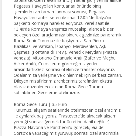
Sabiha Gökçen havalimanı Dış Hatlar gidiş terminalinde
Pegasus Havayolları kontuarları önünde biniş
işlemlerimizin tamamlanması sonrası, Pegasus
Havayolları tarifeli seferi ile saat 12:05 ‘de İtalya’nın
başkenti Roma’ya hareket ediyoruz. Yerel saat ile
13:40’da Roma’ya varışımızı müteakip, alanda bizleri
bekleyen özel araçlarımıza binerek gezimize panoramik
Roma Şehir Turumuz ile başlıyoruz. San Pietro
Bazilikası ve Vatikan, İspanyol Merdivenleri, Aşk
Çeşmesi (Fontana di Trevi), Venedik Meydanı (Piazza
Venezia), Vittoriano Emanuale Anıtı (Zafer ve Meçhul
Asker Anıtı), Colosseum göreceğimiz yerler
arasındadır.Gezi sonrası otelimize transfer oluyoruz.
Odalarımıza yerleşme ve dinlenmek için serbest zaman.
Dileyen misafirlerimiz rehberimiz tarafından ekstra
olarak düzenlenecek olan Roma Gece Turuna
katılabilirler. Geceleme otelimizde.
Roma Gece Turu | 35 Euro
Turumuz, akşam saatlerinde otelimizden özel aracımız
ile ayrılarak başlıyoruz. Trastevere’de alınacak akşam
yemeği sonrası (yemek tur ücretine dahil değildir),
Piazza Navona ve Pantheon’u görecek, Via del
Corso’da yapacağımız yürüyüş sonrası özel aracımızla