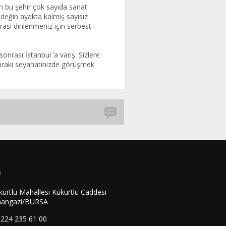
en bu şehir çok sayıda sanat
değin ayakta kalmış sayısız
ası dinlenmeniz için serbest
onrası İstanbul ’a varış. Sizlere
sonraki seyahatinizde görüşmek
m
kürtlü Mahallesi Kükürtlü Caddesi
angazi/BURSA
0224 235 61 00