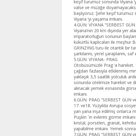
keşif turumuz sonunda Viyana ‘ya
valse ve müziğe doyamayacaksını
başlıyoruz. Şehir keşif turumuz
Viyana ‘yı yaşama imkanı.
4.GÜN: VİYANA “SERBEST GÜ
Viyana’nın 20 km dışında yer alan
imparatorluğun sonunun başlangı
kükürtlü kaplıcaları ile meşhur
GRINZING turu ile otantik bir t
şarkılarını, yerel şaraplarını, s
5.GÜN: VİYANA- PRAG
Otobüsümüzle Prag ‘a hareket. Dü
çağdan fazlasıyla etkilenmiş mima
yaklaşık 3,5 saatlik yolculuk ar
sonunda otelimize hareket ve din
alınacak yemek esnasında görsel 
imkanı.
6.GÜN: PRAG “SERBEST GÜN v
17. ve18. Yüzyılda Avrupa sosyet
yan yana inşa edilmiş onlarca m
Puşkin `in evlerini görme imkanı 
kristal, porselen, granat, kehrib
yapabilme imkanı. Yemek sonras
7.GÜN: PRAG “SERBEST GÜN 