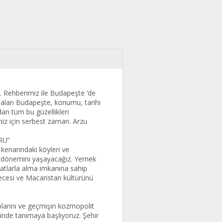
a. Rehberimiz ile Budapeşte ‘de
r alan Budapeşte, konumu, tarihi
ndan tüm bu güzellikleri
iz için serbest zaman. Arzu
RU”
kenarındaki köyleri ve
s dönemini yaşayacağız. Yemek
yatlarla alma imkanına sahip
ecesi ve Macaristan kültürünü
olarını ve geçmişin kozmopolit
ğinde tanımaya başlıyoruz. Şehir