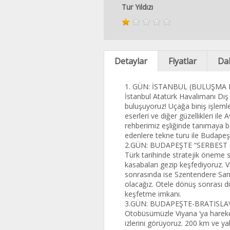
Tur Yıldızı
Detaylar
Fiyatlar
Dah
1. GÜN: İSTANBUL (BULUŞMA
İstanbul Atatürk Havalimanı Dış
buluşuyoruz! Uçağa biniş işleml
eserleri ve diğer güzellikleri ile
rehberimiz eşliğinde tanımaya b
edenlere tekne turu ile Budapeş
2.GÜN: BUDAPEŞTE “SERBEST
Türk tarihinde stratejik öneme 
kasabaları gezip keşfediyoruz.
sonrasında ise Szentendere Sana
olacağız. Otele dönüş sonrası d
keşfetme imkanı.
3.GÜN: BUDAPEŞTE-BRATISLA
Otobüsümüzle Viyana ‘ya hareket.
izlerini görüyoruz. 200 km ve ya