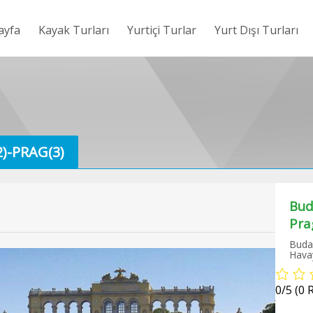
ayfa
Kayak Turları
Yurtiçi Turlar
Yurt Dışı Turları
)-PRAG(3)
Bud
l Otel Konaklamalı Uludağ Kayak Turu
Pra
Budap
Havay
0/5
(0 