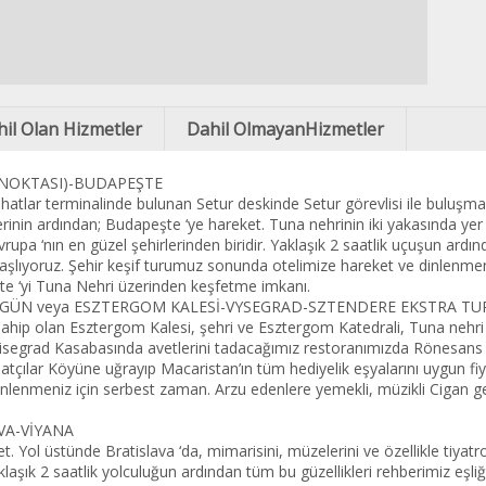
il Olan Hizmetler
Dahil OlmayanHizmetler
 NOKTASI)-BUDAPEŞTE
 hatlar terminalinde bulunan Setur deskinde Setur görevlisi ile buluşm
erinin ardından; Budapeşte ‘ye hareket. Tuna nehrinin iki yakasında ye
 Avrupa ‘nın en güzel şehirlerinden biridir. Yaklaşık 2 saatlik uçuşun ardı
aşlıyoruz. Şehir keşif turumuz sonunda otelimize hareket ve dinlenmen
te ‘yi Tuna Nehri üzerinden keşfetme imkanı.
 GÜN veya ESZTERGOM KALESİ-VYSEGRAD-SZTENDERE EKSTRA TU
sahip olan Esztergom Kalesi, şehri ve Esztergom Katedrali, Tuna nehri 
 Visegrad Kasabasında avetlerini tadacağımız restoranımızda Rönesan
tçılar Köyüne uğrayıp Macaristan’ın tüm hediyelik eşyalarını uygun fi
inlenmeniz için serbest zaman. Arzu edenlere yemekli, müzikli Cigan g
VA-VİYANA
 Yol üstünde Bratislava ‘da, mimarisini, müzelerini ve özellikle tiyatr
klaşık 2 saatlik yolculuğun ardından tüm bu güzellikleri rehberimiz eşli