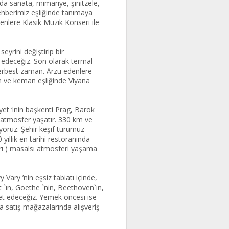
da sanata, mimariye, şinitzele,
ehberimiz eşliğinde tanımaya
enlere Klasik Müzik Konseri ile
eyrini değiştirip bir
 edeceğiz. Son olarak termal
serbest zaman. Arzu edenlere
n ve keman eşliğinde Viyana
et ‘inin başkenti Prag, Barok
ir atmosfer yaşatır. 330 km ve
ıyoruz. Şehir keşif turumuz
ıllık en tarihi restoranında
ları ) masalsı atmosferi yaşama
ary ’nin eşsiz tabiatı içinde,
 `ın, Goethe `nin, Beethoven`ın,
aret edeceğiz. Yemek öncesi ise
ika satış mağazalarında alışveriş