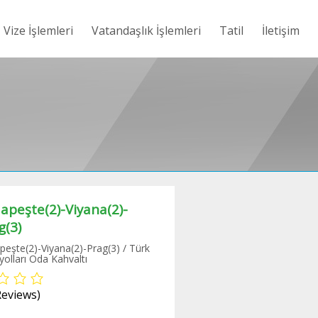
Vize İşlemleri
Vatandaşlık İşlemleri
Tatil
İletişim
apeşte(2)-Viyana(2)-
g(3)
eşte(2)-Viyana(2)-Prag(3) / Türk
olları Oda Kahvaltı
Reviews)