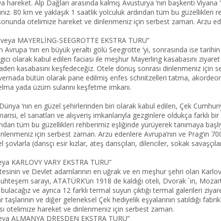
 hareket. Alp Dağları arasında kalmış Avusturya ‘nın başkenti Viyana ‘
z. 80 km ve yaklaşık 1 saatlik yolculuk ardından tüm bu güzellikleri r
 sonunda otelimize hareket ve dinlenmeniz için serbest zaman. Arzu ed
N veya MAYERLİNG-SEEGROTTE EKSTRA TURU”
 Avrupa ‘nın en büyük yeraltı gölü Seegrotte ‘yi, sonrasında ise tarihin s
cı olarak kabul edilen faciası ile meşhur Mayerling kasabasını ziyaret
 Baden kasabasını keşfedeceğiz. Otele dönüş sonrası dinlenmeniz için 
avernada bütün olarak pane edilmiş enfes schnitzelleri tatma, akordeo
af elma yada üzüm sularını keşfetme imkanı.
nya ‘nın en güzel şehirlerinden biri olarak kabul edilen, Çek Cumhuriy
risi, el sanatları ve alışveriş imkanlarıyla gezginlere oldukça farklı b
dından tüm bu güzellikleri rehberimiz eşliğinde yürüyerek tanımaya başl
lenmeniz için serbest zaman. Arzu edenlere Avrupa’nın ve Prag’ın 700 y
şovlarla (dansçı esir kızlar, ateş dansçıları, dilenciler, sokak savaşçı
eya KARLOVY VARY EKSTRA TURU”
esinin ve Devlet adamlarının en uğrak ve en meşhur şehri olan Karlovy V
uhteşem sarayı, ATATÜRK’ün 1918 de kaldığı oteli, Dvorak `ın, Mozart
bulacağız ve ayrıca 12 farklı termal suyun çıktığı termal galerileri ziy
ar taşlarının ve diğer geleneksel Çek hediyelik eşyalarının satıldığı fabr
ı otelimize hareket ve dinlenmeniz için serbest zaman.
veya ALMANYA DRESDEN EKSTRA TURU”