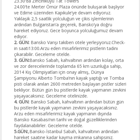
23.30′da Zincirlikuyu Tat Towers
24.00′te Merter Ömür Plaza önünde buluşarak başlıyor
ve Edirne üzerinden Kapıkule’ye devam ediyoruz.
Yaklaşik 2,5 saatlik yolculuğun ve çikis işlemlerinin
ardından Bulgaristan’a geçerek, Bansko’ya doğru
hareket ediyoruz. Gece boyunca yolculuğumuz devam
ediyor.
2. GÜN:
Bansko Varışı takiben otele yerleşiyoruz.Check-
in saati13:00.Arzu eden misafirlerimiz pistlerin tadını
çikarabilir. Geceleme otelde.
3. GÜN:
Bansko Sabah, kahvaltının ardından kolay, orta
ve zor derecelerinde toplamda 65 km uzunluğa sahip,
2014 Kış Olimpiyatları için onay almış, Dünya
Şampiyonu Alberto Tomba’nın kayak yaptığı ve Tomba
pisti olarak anılan 2600 metreden başlayan pistler sizleri
bekliyor. Bütün gün bu pistlerde kayak yapmanın zevkini
yaşayacaksınız. Geceleme otelinizde.
4. GÜN:
Bansko Sabah, kahvaltının ardından bütün gün
bu pistlerde kayak yapmanın zevkini yaşayacaksınız.
Arzu eden misafirlerimiz kayak yapmanın dışında
Bansko Kasabası’nın tarihi ve doğal güzelliklerinden
faydalanabilirler. Geceleme otelde.
5.GÜN:
,Bansko-İstanbul Sabah, kahvaltının ardından
hareket saatine kadar kayma imkanına sahipsiniz.