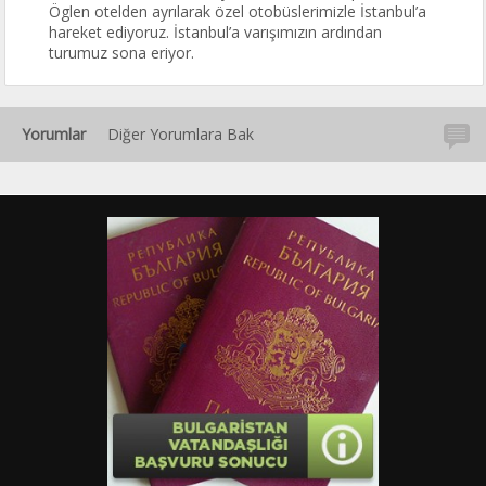
Öglen otelden ayrılarak özel otobüslerimizle İstanbul’a
hareket ediyoruz. İstanbul’a varışımızın ardından
turumuz sona eriyor.
Yorumlar
Diğer Yorumlara Bak