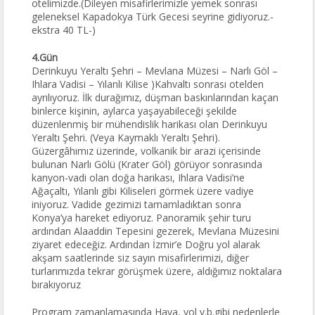
otelimizde.(Dileyen misafirlerimizle yemek sonrası
geleneksel Kapadokya Türk Gecesi seyrine gidiyoruz.-
ekstra 40 TL-)
4.Gün
Derinkuyu Yeraltı Şehri – Mevlana Müzesi – Narlı Göl –
Ihlara Vadisi – Yılanlı Kilise )Kahvaltı sonrası otelden
ayrılıyoruz. İlk durağımız, düşman baskınlarından kaçan
binlerce kişinin, aylarca yaşayabileceği şekilde
düzenlenmiş bir mühendislik harikası olan Derinkuyu
Yeraltı Şehri. (Veya Kaymaklı Yeraltı Şehri).
Güzergâhımız üzerinde, volkanik bir arazi içerisinde
bulunan Narlı Gölü (Krater Göl) görüyor sonrasında
kanyon-vadi olan doğa harikası, Ihlara Vadisi’ne
Ağaçaltı, Yılanlı gibi Kiliseleri görmek üzere vadiye
iniyoruz. Vadide gezimizi tamamladıktan sonra
Konya’ya hareket ediyoruz. Panoramik şehir turu
ardından Alaaddin Tepesini gezerek, Mevlana Müzesini
ziyaret edeceğiz. Ardından İzmir’e Doğru yol alarak
akşam saatlerinde siz sayın misafirlerimizi, diğer
turlarımızda tekrar görüşmek üzere, aldığımız noktalara
bırakıyoruz
Program zamanlamasında Hava, yol v.b.gibi nedenlerle