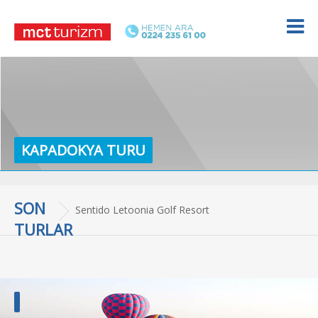
KAPADOKYA TURU
SON
Termal Otel Konaklamalı Uludağ Kayak Turu
TURLAR