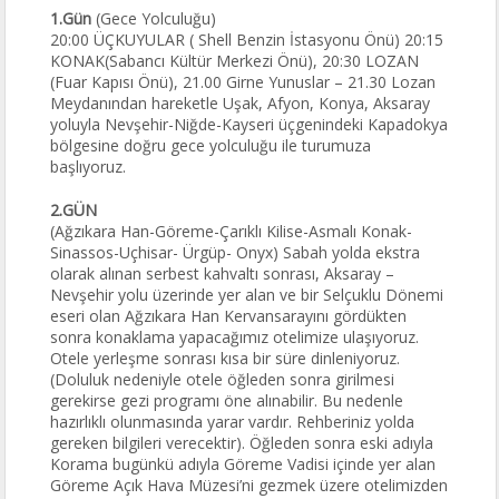
1.Gün
(Gece Yolculuğu)
20:00 ÜÇKUYULAR ( Shell Benzin İstasyonu Önü) 20:15
KONAK(Sabancı Kültür Merkezi Önü), 20:30 LOZAN
(Fuar Kapısı Önü), 21.00 Girne Yunuslar – 21.30 Lozan
Meydanından hareketle Uşak, Afyon, Konya, Aksaray
yoluyla Nevşehir-Niğde-Kayseri üçgenindeki Kapadokya
bölgesine doğru gece yolculuğu ile turumuza
başlıyoruz.
2.GÜN
(Ağzıkara Han-Göreme-Çarıklı Kilise-Asmalı Konak-
Sinassos-Uçhisar- Ürgüp- Onyx) Sabah yolda ekstra
olarak alınan serbest kahvaltı sonrası, Aksaray –
Nevşehir yolu üzerinde yer alan ve bir Selçuklu Dönemi
eseri olan Ağzıkara Han Kervansarayını gördükten
sonra konaklama yapacağımız otelimize ulaşıyoruz.
Otele yerleşme sonrası kısa bir süre dinleniyoruz.
(Doluluk nedeniyle otele öğleden sonra girilmesi
gerekirse gezi programı öne alınabilir. Bu nedenle
hazırlıklı olunmasında yarar vardır. Rehberiniz yolda
gereken bilgileri verecektir). Öğleden sonra eski adıyla
Korama bugünkü adıyla Göreme Vadisi içinde yer alan
Göreme Açık Hava Müzesi’ni gezmek üzere otelimizden