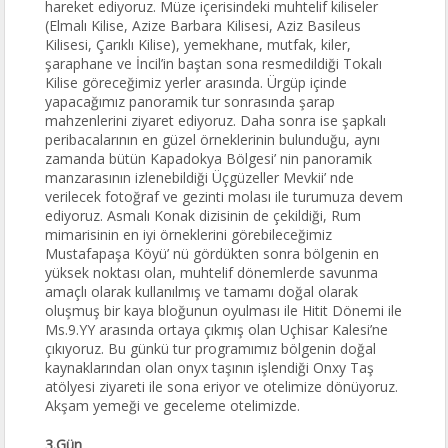
hareket ediyoruz. Müze içerisindeki muhtelif kiliseler
(Elmalı Kilise, Azize Barbara Kilisesi, Aziz Basileus
Kilisesi, Çarıklı Kilise), yemekhane, mutfak, kiler,
şaraphane ve İncil’in baştan sona resmedildiği Tokalı
Kilise göreceğimiz yerler arasında. Ürgüp içinde
yapacağımız panoramik tur sonrasında şarap
mahzenlerini ziyaret ediyoruz. Daha sonra ise şapkalı
peribacalarının en güzel örneklerinin bulunduğu, aynı
zamanda bütün Kapadokya Bölgesi’ nin panoramik
manzarasının izlenebildiği Üçgüzeller Mevkii’ nde
verilecek fotoğraf ve gezinti molası ile turumuza devem
ediyoruz. Asmalı Konak dizisinin de çekildiği, Rum
mimarisinin en iyi örneklerini görebileceğimiz
Mustafapaşa Köyü’ nü gördükten sonra bölgenin en
yüksek noktası olan, muhtelif dönemlerde savunma
amaçlı olarak kullanılmış ve tamamı doğal olarak
oluşmuş bir kaya bloğunun oyulması ile Hitit Dönemi ile
Ms.9.YY arasında ortaya çıkmış olan Uçhisar Kalesi’ne
çıkıyoruz. Bu günkü tur programımız bölgenin doğal
kaynaklarından olan onyx taşının işlendiği Onxy Taş
atölyesi ziyareti ile sona eriyor ve otelimize dönüyoruz.
Akşam yemeği ve geceleme otelimizde.
3.Gün