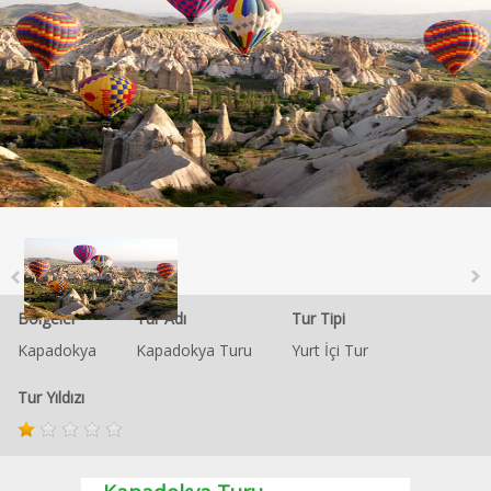
Bölgeler
Tur Adı
Tur Tipi
Kapadokya
Kapadokya Turu
Yurt İçi Tur
Tur Yıldızı