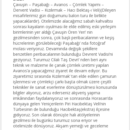
Çavuşin – Paşabağı – Avanos – Çömlek Yapımı –
Dervent Vadisi – Kızılırmak – Hacı Bektaş-ı Veli)(Dileyen
misafirlerimiz gün doğumunu balon turu ile birlikte
yapacaklardır). Otelimizde alacağımız sabah kahvaltısı
sonrası kayaların oyulması ile elde edilmiş eski yerleşim
birimlerinin yer aldığı Çavuşin Ören Yeri’ nin
gezilmesinden sonra, çok başlı peribacalarının ve keşiş
hücrelerinin görülebileceği Paşabağı’ nda fotoğraf
molası veriyoruz. Devamında değişik şekillere
benzetilen peribacalarının bulunduğu Devrent Vadisi’ni
geziyoruz. Turumuz Cilalı Taş Devri’ nden beri aynı
teknik ve malzeme ile çanak çömlek üretimi yapılan
Avanos’a yapacağımız ziyaret ile devam ediyor. Bu
ziyaretimiz sırasında Kızılırmak’ tan elde edilen çamurun
işlenmesi ve çömlekçi çarkı başta olmak üzere çeşitli
teknikler ile sanat eserlerine dönüştürülmesi konusunda
bilgiler alıyoruz, arzu ederseniz alışveriş yapma
imkânından faydalanıyoruz ve sonrasında Horasan’da
dünyaya gelen Yeniçerilerin Piri Hacıbektaş Veli’nin
Türbesinin de bulunduğu Hacıbektaş(ekstra) ilçesine
gidiyoruz. Son olarak dönüşte halı atölyelerinin
gezilmesi ile bugünkü turumuz sona eriyor ve
otelimizde dönüyoruz. Akşam yemeği ve geceleme