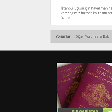
İstanbul uçuşu için havalimanına 
vereceğimiz hizmet kalitesini a
üzere !
Yorumlar
Diğer Yorumlara Bak