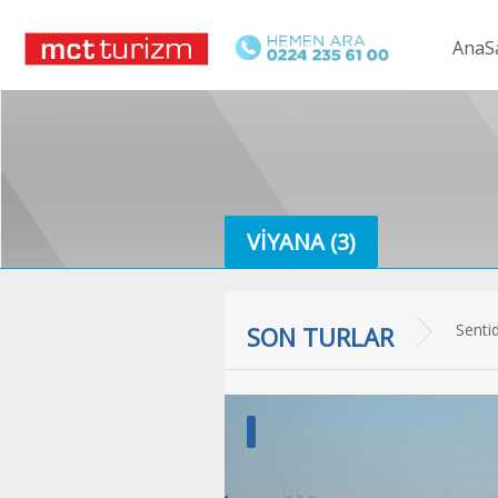
AnaS
VIYANA (3)
Terma
SON TURLAR