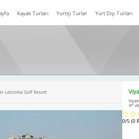
ayfa
Kayak Turları
Yurtiçi Turlar
Yurt Dışı Turları
Viy
l Otel Konaklamalı Uludağ Kayak Turu
Viyan
4* vb
0/5
(0 