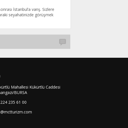
nrası İstanbul’a varış. Sizlere
sonraki seyahatinizde görüşmek
m
kürtlü Mahallesi Kükürtlü Caddesi
angazi/BURSA
0224 235 61 00
o@mctturizm.com