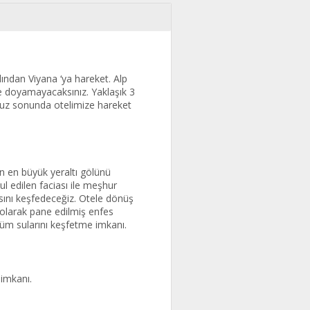
dından Viyana ‘ya hareket. Alp
ğe doyamayacaksınız. Yaklaşık 3
umuz sonunda otelimize hareket
en büyük yeraltı gölünü
ul edilen faciası ile meşhur
sını keşfedeceğiz. Otele dönüş
 olarak pane edilmiş enfes
züm sularını keşfetme imkanı.
 imkanı.