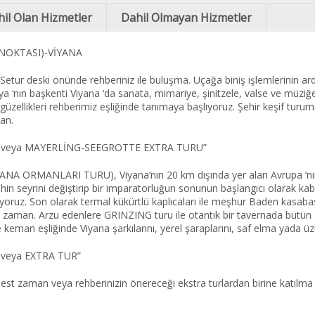
il Olan Hizmetler
Dahil Olmayan Hizmetler
NOKTASI)-VİYANA
Setur deski önünde rehberiniz ile buluşma. Uçağa biniş işlemlerinin ar
ya ‘nın başkenti Viyana ‘da sanata, mimariye, şinitzele, valse ve müzi
güzellikleri rehberimiz eşliğinde tanımaya başlıyoruz. Şehir keşif tur
an.
N veya MAYERLİNG-SEEGROTTE EXTRA TURU”
 ORMANLARI TURU), Viyana’nın 20 km dışında yer alan Avrupa ‘nın 
ihin seyrini değiştirip bir imparatorluğun sonunun başlangıcı olarak kab
iyoruz. Son olarak termal kükürtlü kaplıcaları ile meşhur Baden kasaba
t zaman. Arzu edenlere GRINZING turu ile otantik bir tavernada bütün
 keman eşliğinde Viyana şarkılarını, yerel şaraplarını, saf elma yada ü
 veya EXTRA TUR”
st zaman veya rehberinizin önereceği ekstra turlardan birine katılma