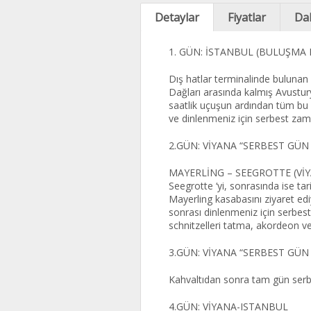
Detaylar
Fiyatlar
Dah
1. GÜN: İSTANBUL (BULUŞMA 
Dış hatlar terminalinde bulunan 
Dağları arasında kalmış Avustur
saatlik uçuşun ardından tüm bu 
ve dinlenmeniz için serbest zam
2.GÜN: VİYANA “SERBEST GÜ
MAYERLİNG – SEEGROTTE (VİYANA
Seegrotte ‘yi, sonrasında ise tar
Mayerling kasabasını ziyaret ed
sonrası dinlenmeniz için serbes
schnitzelleri tatma, akordeon ve
3.GÜN: VİYANA “SERBEST GÜN
Kahvaltıdan sonra tam gün serbe
4.GÜN: VİYANA-ISTANBUL