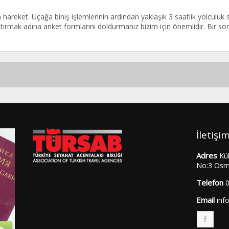
hareket. Uçağa biniş işlemlerinin ardından yaklaşık 3 saatlik yolculuk so
rttırmak adına anket formlarını doldurmanız bizim için önemlidir. Bir 
İletişi
Adres
Kü
No:3 Osm
Telefon
Email
inf
F